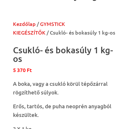
Kezdőlap
/
GYMSTICK
KIEGÉSZÍTŐK
/ Csukló- és bokasúly 1 kg-os
Csukló- és bokasúly 1 kg-
os
5 370
Ft
A boka, vagy a csukló körül tépőzárral
rögzíthető súlyok.
Erős, tartós, de puha neoprén anyagból
készültek.
2 X 1 kg