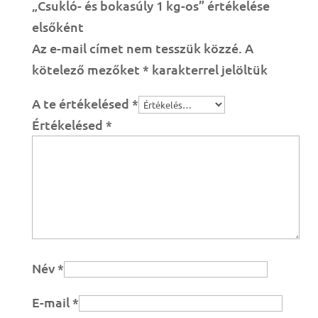
„Csukló- és bokasúly 1 kg-os” értékelése
elsőként
Az e-mail címet nem tesszük közzé.
A
kötelező mezőket
*
karakterrel jelöltük
A te értékelésed
*
Értékelésed
*
Név
*
E-mail
*