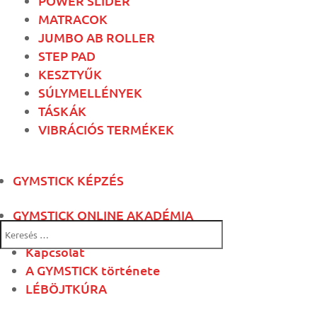
POWER SLIDER
MATRACOK
JUMBO AB ROLLER
STEP PAD
KESZTYŰK
SÚLYMELLÉNYEK
TÁSKÁK
VIBRÁCIÓS TERMÉKEK
GYMSTICK KÉPZÉS
GYMSTICK ONLINE AKADÉMIA
Rólunk
Kapcsolat
A GYMSTICK története
LÉBÖJTKÚRA