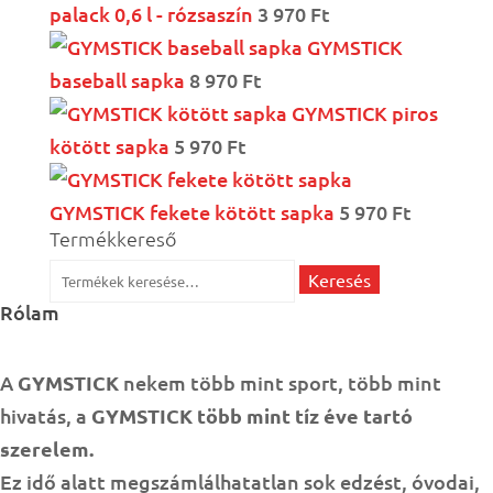
palack 0,6 l - rózsaszín
3 970
Ft
GYMSTICK
baseball sapka
8 970
Ft
GYMSTICK piros
kötött sapka
5 970
Ft
GYMSTICK fekete kötött sapka
5 970
Ft
Termékkereső
Keresés
Keresés
a
Rólam
következőre:
A
GYMSTICK
nekem több mint sport, több mint
hivatás, a
GYMSTICK több mint tíz éve tartó
szerelem.
Ez idő alatt megszámlálhatatlan sok edzést, óvodai,