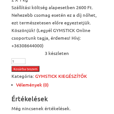
Szállítási költség alapesetben 2600 Ft.
Nehezebb csomag esetén ez a díj nőhet,
ezt természetesen előre egyeztetjük.
Köszönjük! (Legyél GYMSTICK Online
csoportunk tagja, érdemes! Hívj:
+36308644000)
3 készleten
Csukló-
és
Kosárba teszem
bokasúly
Kategória:
GYMSTICK KIEGÉSZÍTŐK
1
Vélemények (0)
kg-
Értékelések
os
mennyiség
Még nincsenek értékelések.