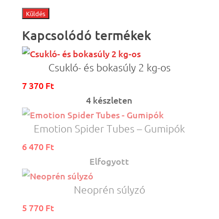
Kapcsolódó termékek
Csukló- és bokasúly 2 kg-os
7 370
Ft
4 készleten
Emotion Spider Tubes – Gumipók
6 470
Ft
Elfogyott
Neoprén súlyzó
5 770
Ft