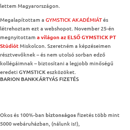
lettem Magyarországon.
Megalapítottam a
GYMSTICK AKADÉMIÁT
és
létrehoztam ezt a webshopot. November 25-én
megnyitottam
a világon az ELSŐ GYMSTICK PT
Stúdiót
Miskolcon. Szeretném a képzéseimen
résztvevőknek – és nem utolsó sorban edző
kollégáimnak – biztosítani a legjobb minőségű
eredeti
GYMSTICK
eszközöket.
BARION BANKKÁRTYÁS FIZETÉS
Okos és 100%-ban
biztonságos
fizetés több mint
5000 webáruházban, (nálunk is!),