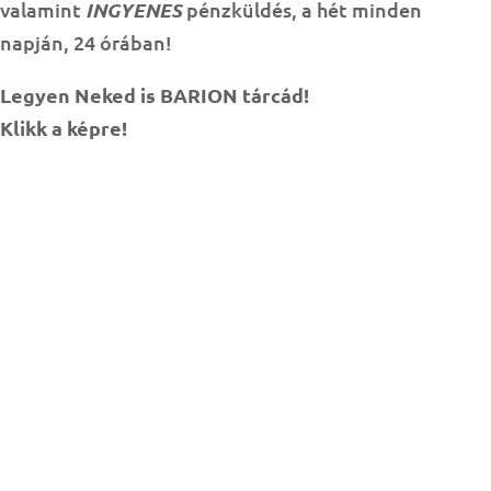
valamint
INGYENES
pénzküldés, a hét minden
napján, 24 órában!
Legyen Neked is BARION tárcád!
Klikk a képre!
BÜSZKESÉGEINK, KOMPETENCIÁINK