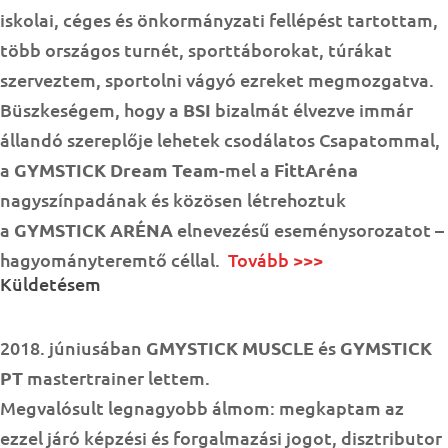
iskolai, céges és önkormányzati fellépést tartottam,
több országos turnét, sporttáborokat, túrákat
szerveztem, sportolni vágyó ezreket megmozgatva.
Büszkeségem, hogy a
BSI
bizalmát élvezve immár
állandó szereplője lehetek csodálatos Csapatommal,
a
GYMSTICK Dream Team
-mel a
FittAréna
nagyszínpadának és közösen létrehoztuk
a
GYMSTICK ARÉNA
elnevezésű eseménysorozatot –
hagyományteremtő céllal.
Tovább >>>
Küldetésem
2018. júniusában
GMYSTICK MUSCLE
és
GYMSTICK
PT
mastertrainer lettem.
Megvalósult legnagyobb álmom: megkaptam az
ezzel járó képzési és forgalmazási jogot, disztributor