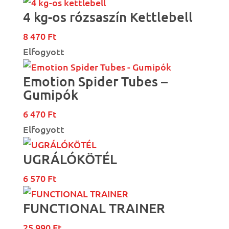
4 kg-os rózsaszín Kettlebell
8 470
Ft
Elfogyott
Emotion Spider Tubes –
Gumipók
6 470
Ft
Elfogyott
UGRÁLÓKÖTÉL
6 570
Ft
FUNCTIONAL TRAINER
25 990
Ft