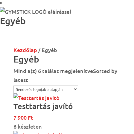
Egyéb
Kezdőlap
/ Egyéb
Egyéb
Mind a(z) 6 találat megjelenítve
Sorted by
latest
Testtartás javító
7 900
Ft
6 készleten