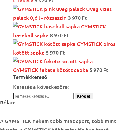
l -fekete
3 970
Ft
Üveg vizes
palack 0,6 l - rózsaszín
3 970
Ft
GYMSTICK
baseball sapka
8 970
Ft
GYMSTICK piros
kötött sapka
5 970
Ft
GYMSTICK fekete kötött sapka
5 970
Ft
Termékkereső
Keresés a következőre:
Keresés
Rólam
A
GYMSTICK
nekem több mint sport, több mint
hivatás, a
GYMSTICK több mint tíz éve tartó