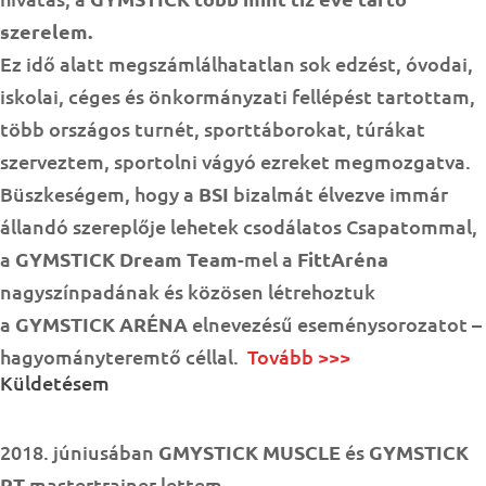
szerelem.
Ez idő alatt megszámlálhatatlan sok edzést, óvodai,
iskolai, céges és önkormányzati fellépést tartottam,
több országos turnét, sporttáborokat, túrákat
szerveztem, sportolni vágyó ezreket megmozgatva.
Büszkeségem, hogy a
BSI
bizalmát élvezve immár
állandó szereplője lehetek csodálatos Csapatommal,
a
GYMSTICK Dream Team
-mel a
FittAréna
nagyszínpadának és közösen létrehoztuk
a
GYMSTICK ARÉNA
elnevezésű eseménysorozatot –
hagyományteremtő céllal.
Tovább >>>
Küldetésem
2018. júniusában
GMYSTICK MUSCLE
és
GYMSTICK
PT
mastertrainer lettem.