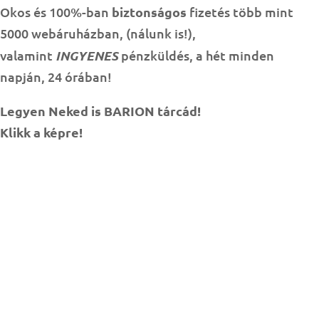
Okos és 100%-ban
biztonságos
fizetés több mint
5000 webáruházban, (nálunk is!),
valamint
INGYENES
pénzküldés, a hét minden
napján, 24 órában!
Legyen Neked is BARION tárcád!
Klikk a képre!
BÜSZKESÉGEINK, KOMPETENCIÁINK