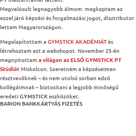
Megvalósult legnagyobb álmom: megkaptam az
ezzel járó képzési és forgalmazási jogot, disztributor
lettem Magyarországon.
Megalapítottam a
GYMSTICK AKADÉMIÁT
és
létrehoztam ezt a webshopot. November 25-én
megnyitottam
a világon az ELSŐ GYMSTICK PT
Stúdiót
Miskolcon. Szeretném a képzéseimen
résztvevőknek – és nem utolsó sorban edző
kollégáimnak – biztosítani a legjobb minőségű
eredeti
GYMSTICK
eszközöket.
BARION BANKKÁRTYÁS FIZETÉS